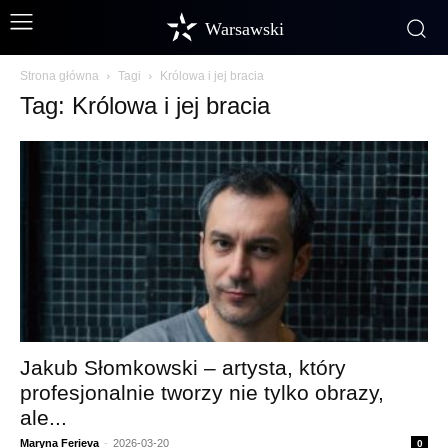
Warsawski
Strona główna
Tagi
Królowa i jej bracia
Tag: Królowa i jej bracia
Jakub Słomkowski – artysta, który
profesjonalnie tworzy nie tylko obrazy,
ale...
Maryna Ferieva
-
2026-03-20
0