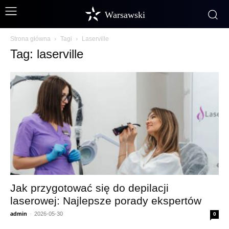
Warsawski
Strona główna
Tagi
Laserville
Tag: laserville
Jak przygotować się do depilacji
laserowej: Najlepsze porady ekspertów
admin
-
2026-05-30
0