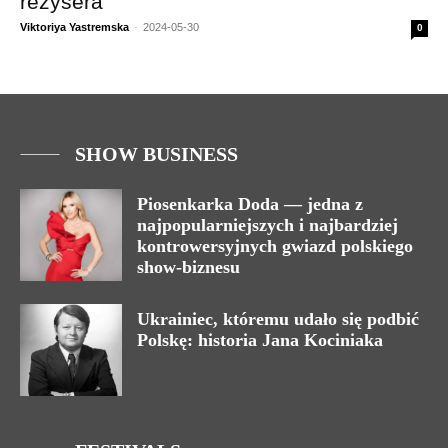
reżysera
Viktoriya Yastremska
-
2024-05-30
0
SHOW BUSINESS
Piosenkarka Doda — jedna z
najpopularniejszych i najbardziej
kontrowersyjnych gwiazd polskiego
show-biznesu
Ukrainiec, któremu udało się podbić
Polskę: historia Jana Kociniaka