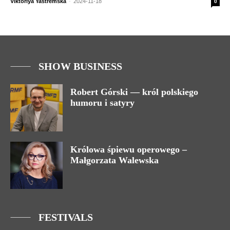
Viktoriya Yastremska
-
2024-11-18
0
SHOW BUSINESS
Robert Górski — król polskiego
humoru i satyry
Królowa śpiewu operowego –
Małgorzata Walewska
FESTIVALS