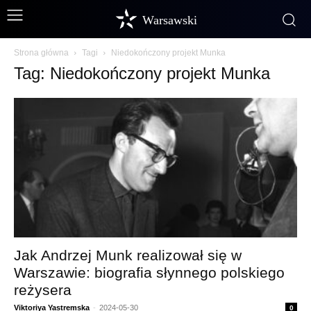
Warsawski
Strona główna
Tagi
Niedokończony projekt Munka
Tag: Niedokończony projekt Munka
Jak Andrzej Munk realizował się w
Warszawie: biografia słynnego polskiego
reżysera
Viktoriya Yastremska
-
2024-05-30
0