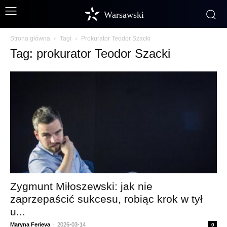
Warsawski
Strona główna
Tagi
Prokurator Teodor Szacki
Tag: prokurator Teodor Szacki
Zygmunt Miłoszewski: jak nie
zaprzepaścić sukcesu, robiąc krok w tył
u...
Maryna Ferieva
-
2026-03-14
0