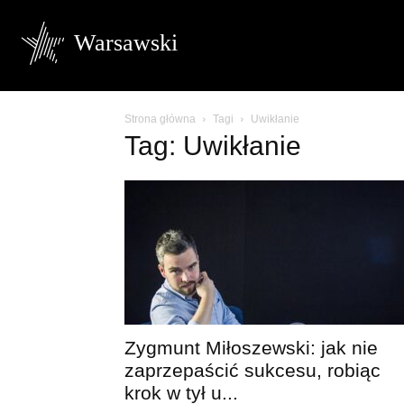
Warsawski
Strona główna
Tagi
Uwikłanie
Tag: Uwikłanie
Zygmunt Miłoszewski: jak nie
zaprzepaścić sukcesu, robiąc
krok w tył u...