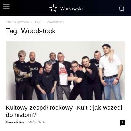
Warsawski
Strona główna
Tagi
Woodstock
Tag: Woodstock
Kultowy zespół rockowy „Kult”: jak wszedł
do historii?
Emma Klein
-
2025-08-16
0