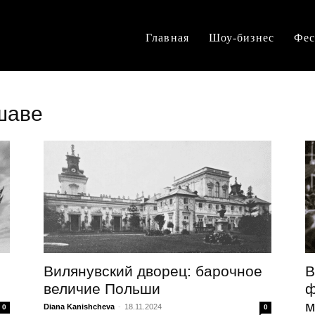
Главная
Шоу-бизнес
Фес
ршаве
я
Вилянувский дворец: барочное
В
величие Польши
ф
м
Diana Kanishcheva
-
18.11.2024
0
0