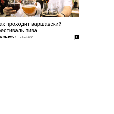
ак проходит варшавский
естиваль пива
lomia Herun
-
28.03.2024
0