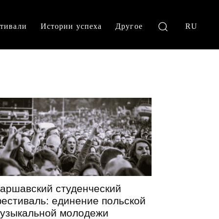
тивали
Истории успеха
Другое
RU
аршавский студенческий
естиваль: единение польской
узыкальной молодежи