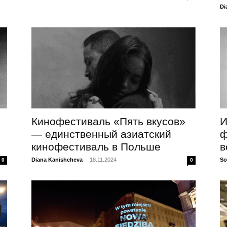
Di
Кинофестиваль «Пять вкусов»
И
— единственный азиатский
ф
кинофестиваль в Польше
в
Diana Kanishcheva
-
18.11.2024
So
0
0