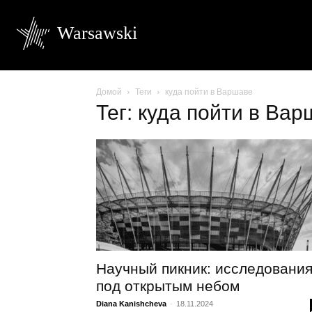
Warsawski
Домой
Теги
куда пойти в Варшаве
Тег: куда пойти в Ва
Научный пикник: исследовани
под открытым небом
Diana Kanishcheva
-
18.11.2024