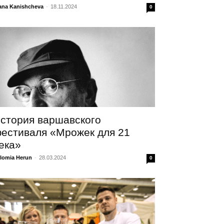
ana Kanishcheva
-
18.11.2024
0
стория варшавского
естиваля «Мрожек для 21
ека»
lomia Herun
-
28.03.2024
0