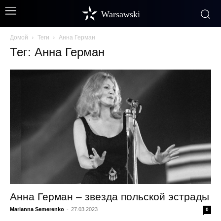
Warsawski
Домой
Теги
Анна Герман
Тег: Анна Герман
Анна Герман – звезда польской эстрады
Marianna Semerenko
-
27.03.2023
0