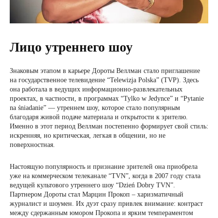
Лицо утреннего шоу
Знаковым этапом в карьере Дороты Веллман стало приглашение
на государственное телевидение “Telewizja Polska” (TVP). Здесь
она работала в ведущих информационно-развлекательных
проектах, в частности, в программах “Tylko w Jedynce” и “Pytanie
na śniadanie” — утреннем шоу, которое стало популярным
благодаря живой подаче материала и открытости к зрителю.
Именно в этот период Веллман постепенно формирует свой стиль:
искренняя, но критическая, легкая в общении, но не
поверхностная.
Настоящую популярность и признание зрителей она приобрела
уже на коммерческом телеканале “TVN”, когда в 2007 году стала
ведущей культового утреннего шоу “Dzień Dobry TVN”.
Партнером Дороты стал Марцин Прокоп – харизматичный
журналист и шоумен. Их дуэт сразу привлек внимание: контраст
между сдержанным юмором Прокопа и ярким темпераментом