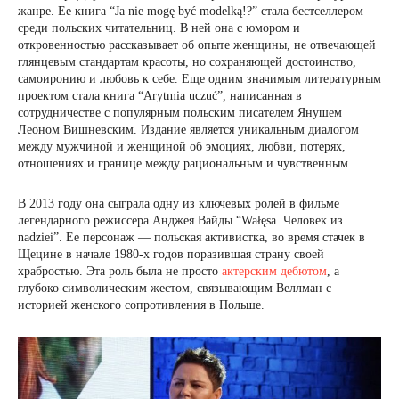
жанре. Ее книга “Ja nie mogę być modelką!?” стала бестселлером
среди польских читательниц. В ней она с юмором и
откровенностью рассказывает об опыте женщины, не отвечающей
глянцевым стандартам красоты, но сохраняющей достоинство,
самоиронию и любовь к себе. Еще одним значимым литературным
проектом стала книга “Arytmia uczuć”, написанная в
сотрудничестве с популярным польским писателем Янушем
Леоном Вишневским. Издание является уникальным диалогом
между мужчиной и женщиной об эмоциях, любви, потерях,
отношениях и границе между рациональным и чувственным.
В 2013 году она сыграла одну из ключевых ролей в фильме
легендарного режиссера Анджея Вайды “Wałęsa. Человек из
nadziei”. Ее персонаж — польская активистка, во время стачек в
Щецине в начале 1980-х годов поразившая страну своей
храбростью. Эта роль была не просто
актерским дебютом
, а
глубоко символическим жестом, связывающим Веллман с
историей женского сопротивления в Польше.