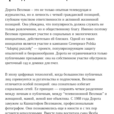
Дорота Веллман – это не только опытная телеведущая и
журналистка, но и личность с четкой гражданской позицией,
глубоким чувством ответственности и активной жизненной
позицией. Она убеждена, что популярность должна служить не
только развлечению, но и общественному благу. Именно поэтому
Веллман принимает участие в социальных и экологических
инициативах, действительно ей близких. Одной из таких
инициатив является участие в кампании Greenpeace Polska
“Adoptuj pszczołę” — проекте, популяризирующем защиту
опылителей и биоразнообразия. Дорота не ограничивается только
публичными призывами: она на собственном участке обустроила
цветочный сад и домики для пчел.
В эпоху цифровых технологий, когда большинство публичных
лиц соревнуются за ругательства и подписчиков, Веллман
отличается особой позицией: она сознательно избегает
социальных сетей. Ее принцип — сохранять четкое разделение
между личным и публичным, между “телевизионной Веллман” и
женщиной, мамой, женой вне объектива. С 1988 года Дорота
замужем за Кшиштофом Веллманом, профессиональным
фотографом. Они познакомились еще в юности и с тех пор
остаются неразлучными. Вместе пара воспитала сына Якуба,