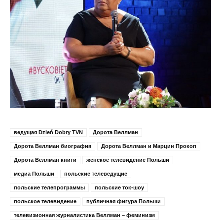
ведущая Dzień Dobry TVN
Дорота Веллман
Дорота Веллман биография
Дорота Веллман и Марцин Прокоп
Дорота Веллман книги
женское телевидение Польши
медиа Польши
польские телеведущие
польские телепрограммы
польские ток-шоу
польское телевидение
публичная фигура Польши
телевизионная журналистика Веллман – феминизм