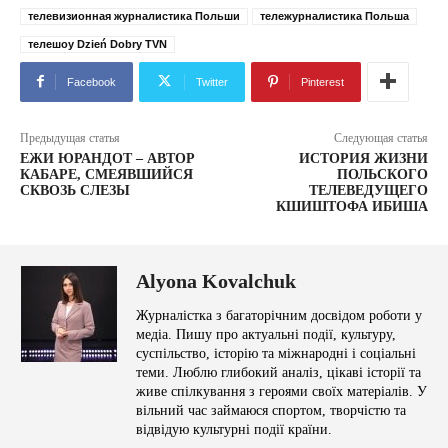
телевизионная журналистика Польши
тележурналистика Польша
телешоу Dzień Dobry TVN
Facebook
Twitter
Pinterest
Предыдущая статья
Следующая статья
ЕЖИ ЮРАНДОТ – АВТОР
ИСТОРИЯ ЖИЗНИ
КАБАРЕ, СМЕЯВШИЙСЯ
ПОЛЬСКОГО
СКВОЗЬ СЛЕЗЫ
ТЕЛЕВЕДУЩЕГО
КШИШТОФА ИБИША
Alyona Kovalchuk
Журналістка з багаторічним досвідом роботи у
медіа. Пишу про актуальні події, культуру,
суспільство, історію та міжнародні і соціальні
теми. Люблю глибокий аналіз, цікаві історії та
живе спілкування з героями своїх матеріалів. У
вільний час займаюся спортом, творчістю та
відвідую культурні події країни.