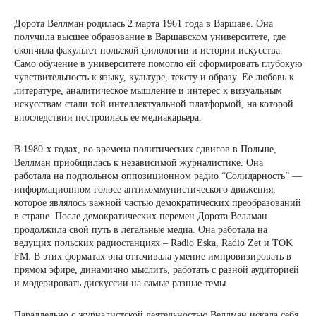
Дорота Веллман родилась 2 марта 1961 года в Варшаве. Она
получила высшее образование в Варшавском университете, где
окончила факультет польской филологии и истории искусства.
Само обучение в университете помогло ей сформировать глубокую
чувствительность к языку, культуре, тексту и образу. Ее любовь к
литературе, аналитическое мышление и интерес к визуальным
искусствам стали той интеллектуальной платформой, на которой
впоследствии построилась ее медиакарьера.
В 1980-х годах, во времена политических сдвигов в Польше,
Веллман приобщилась к независимой журналистике. Она
работала на подпольном оппозиционном радио “Солидарность” —
информационном голосе антикоммунистического движения,
которое являлось важной частью демократических преобразований
в стране. После демократических перемен Дорота Веллман
продолжила свой путь в легальные медиа. Она работала на
ведущих польских радиостанциях – Radio Eska, Radio Zet и TOK
FM. В этих форматах она оттачивала умение импровизировать в
прямом эфире, динамично мыслить, работать с разной аудиторией
и модерировать дискуссии на самые разные темы.
Параллельно с журналистской деятельностью Веллман искала себя