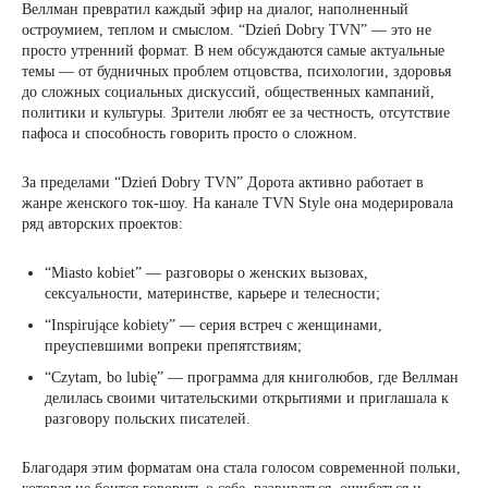
Веллман превратил каждый эфир на диалог, наполненный
остроумием, теплом и смыслом. “Dzień Dobry TVN” — это не
просто утренний формат. В нем обсуждаются самые актуальные
темы — от будничных проблем отцовства, психологии, здоровья
до сложных социальных дискуссий, общественных кампаний,
политики и культуры. Зрители любят ее за честность, отсутствие
пафоса и способность говорить просто о сложном.
За пределами “Dzień Dobry TVN” Дорота активно работает в
жанре женского ток-шоу. На канале TVN Style она модерировала
ряд авторских проектов:
“Miasto kobiet” — разговоры о женских вызовах,
сексуальности, материнстве, карьере и телесности;
“Inspirujące kobiety” — серия встреч с женщинами,
преуспевшими вопреки препятствиям;
“Czytam, bo lubię” — программа для книголюбов, где Веллман
делилась своими читательскими открытиями и приглашала к
разговору польских писателей.
Благодаря этим форматам она стала голосом современной польки,