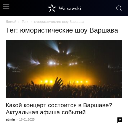
Warsawski
Домой
Теги
юмористические шоу Варшава
Тег: юмористические шоу Варшава
Какой концерт состоится в Варшаве?
Актуальная афиша событий
admin
-
18.01.2025
0