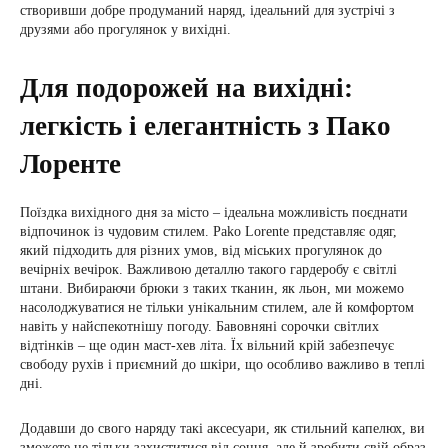
створивши добре продуманий наряд, ідеальний для зустрічі з
друзями або прогулянок у вихідні.
Для подорожей на вихідні:
легкість і елегантність з Пако
Лоренте
Поїздка вихідного дня за місто – ідеальна можливість поєднати
відпочинок із чудовим стилем. Pako Lorente представляє одяг,
який підходить для різних умов, від міських прогулянок до
вечірніх вечірок. Важливою деталлю такого гардеробу є світлі
штани. Вибираючи брюки з таких тканин, як льон, ми можемо
насолоджуватися не тільки унікальним стилем, але й комфортом
навіть у найспекотнішу погоду. Бавовняні сорочки світлих
відтінків – ще один маст-хев літа. Їх вільний крій забезпечує
свободу рухів і приємний до шкіри, що особливо важливо в теплі
дні.
Додавши до свого наряду такі аксесуари, як стильний капелюх, ви
зможете не тільки захиститися від сонця, але й зробити свій образ