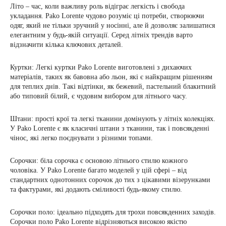
Літо – час, коли важливу роль відіграє легкість і свобода
укладання. Pako Lorente чудово розуміє ці потреби, створюючи
одяг, який не тільки зручний у носінні, але й дозволяє залишатися
елегантним у будь-якій ситуації. Серед літніх трендів варто
відзначити кілька ключових деталей.
Куртки: Легкі куртки Pako Lorente виготовлені з дихаючих
матеріалів, таких як бавовна або льон, які є найкращим рішенням
для теплих днів. Такі відтінки, як бежевий, пастельний блакитний
або типовий білий, є чудовим вибором для літнього часу.
Штани: прості крої та легкі тканини домінують у літніх колекціях.
У Pako Lorente є як класичні штани з тканини, так і повсякденні
чінос, які легко поєднувати з різними топами.
Сорочки: біла сорочка є основою літнього стилю кожного
чоловіка. У Pako Lorente багато моделей у цій сфері – від
стандартних однотонних сорочок до тих з цікавими візерунками
та фактурами, які додають сміливості будь-якому стилю.
Сорочки поло: ідеально підходять для трохи повсякденних заходів.
Сорочки поло Pako Lorente відрізняються високою якістю