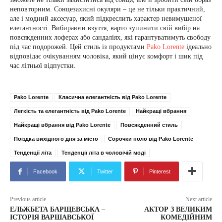
неповторним. Сонцезахисні окуляри – це не тільки практичний,
але і модний аксесуар, який підкреслить характер невимушеної
елегантності. Вибираючи взуття, варто зупинити свій вибір на
повсякденних лоферах або сандаліях, які гарантуватимуть свободу
під час подорожей. Цей стиль із продуктами
Pako Lorente
ідеально
відповідає очікуванням чоловіка, який цінує комфорт і шик під
час літньої відпустки.
Pako Lorente
Класична елегантність від Pako Lorente
Легкість та елегантність від Pako Lorente
Найкращі вбрання
Найкращі вбрання від Pako Lorente
Повсякденний стиль
Поїздка вихідного дня за місто
Сорочки поло від Pako Lorente
Тенденції літа
Тенденції літа в чоловічій моді
Facebook
Twitter
Pinterest
Previous article
Next article
ЕЛЬЖБЕТА БАРЩЕВСЬКА –
АКТОР З ВЕЛИКИМ
ІСТОРІЯ ВАРШАВСЬКОЇ
КОМЕДІЙНИМ