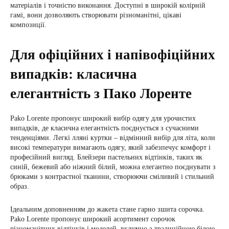
матеріалів і точністю виконання. Доступні в широкій колірній
гамі, вони дозволяють створювати різноманітні, цікаві
композиції.
Для офіційних і напівофіційних
випадків: класична
елегантність з Пако Лоренте
Pako Lorente пропонує широкий вибір одягу для урочистих
випадків, де класична елегантність поєднується з сучасними
тенденціями. Легкі лляні куртки – відмінний вибір для літа, коли
високі температури вимагають одягу, який забезпечує комфорт і
професійний вигляд. Блейзери пастельних відтінків, таких як
синій, бежевий або ніжний білий, можна елегантно поєднувати з
брюками з контрастної тканини, створюючи сміливий і стильний
образ.
Ідеальним доповненням до жакета стане гарно зшита сорочка.
Pako Lorente пропонує широкий асортимент сорочок
різноманітних відтінків і моделей, включно з традиційною білою