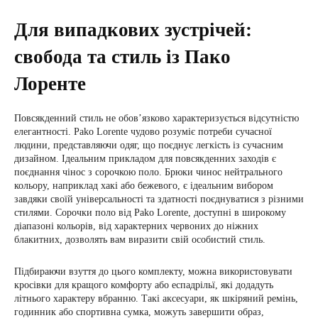
Для випадкових зустрічей:
свобода та стиль із Пако
Лоренте
Повсякденний стиль не обов’язково характеризується відсутністю
елегантності. Pako Lorente чудово розуміє потреби сучасної
людини, представляючи одяг, що поєднує легкість із сучасним
дизайном. Ідеальним прикладом для повсякденних заходів є
поєднання чінос з сорочкою поло. Брюки чинос нейтрального
кольору, наприклад хакі або бежевого, є ідеальним вибором
завдяки своїй універсальності та здатності поєднуватися з різними
стилями. Сорочки поло від Pako Lorente, доступні в широкому
діапазоні кольорів, від характерних червоних до ніжних
блакитних, дозволять вам виразити свій особистий стиль.
Підбираючи взуття до цього комплекту, можна використовувати
кросівки для кращого комфорту або еспадрільї, які додадуть
літнього характеру вбранню. Такі аксесуари, як шкіряний ремінь,
годинник або спортивна сумка, можуть завершити образ,