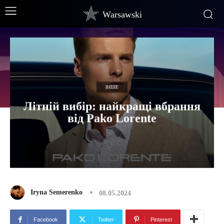
Warsawski
ІНШЕ
Літній вибір: найкращі вбрання
від Pako Lorente
Iryna Semerenko
08.05.2024
Facebook
Twitter
Pinterest