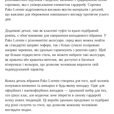
сорочкою, яка є універсальним елементом гардеробу. Сорочки
Pako Lorente відрізняються високою якістю матеріалів і деталей,
що важливо для збереження зовнішнього вигляду протягом усього
дня.
Додаткові деталі, такі як класичні туфлі та вдало підібраний
ремінь, є обов’язковими для завершення випадкового вбрання. У
Pako Lorente є різноманітні аксесуари, серед яких можна знайти
як стандартні шкіряні лофери, так і більш сучасні поліровані
шкіряні черевики, які ідеально гармонують з рештою одягу. Щоб
ще більше підкреслити стиль, ви можете вибрати такі аксесуари,
як краватка або краватка-метелик, які доступні в багатьох
візерунках і кольорах, що дозволяє чоловікам виразити свій
індивідуальний характер.
Кожна деталь вбрання Pako Lorente створена для того, щоб чоловік
почувався впевнено та шикарно в будь-якому випадку. Одяг для
офіційних і напівофіційних випадків — ідеальний вибір для тих,
хто цінує клас, але водночас хоче зберегти в своєму гардеробі
нотку нових тенденцій. Ці вироби ідеально продумані та підібрані
під різні силуети та стилі, що дозволяє кожному чоловікові
виглядати модно.