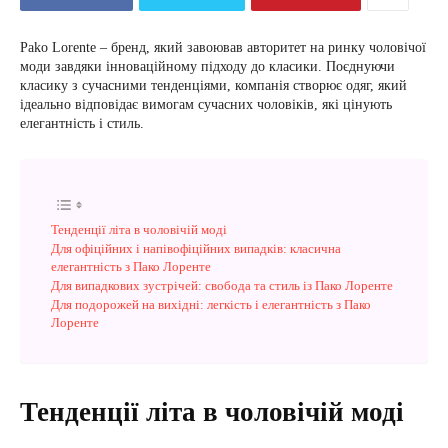
Pako Lorente – бренд, який завоював авторитет на ринку чоловічої
моди завдяки інноваційному підходу до класики. Поєднуючи
класику з сучасними тенденціями, компанія створює одяг, який
ідеально відповідає вимогам сучасних чоловіків, які цінують
елегантність і стиль.
Тенденції літа в чоловічій моді
Для офіційних і напівофіційних випадків: класична
елегантність з Пако Лоренте
Для випадкових зустрічей: свобода та стиль із Пако Лоренте
Для подорожей на вихідні: легкість і елегантність з Пако
Лоренте
Тенденції літа в чоловічій моді