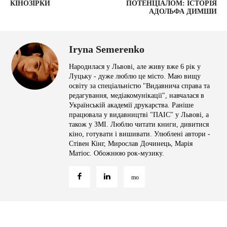
КІНОЗІРКИ
ПОТЕНЦІАЛОМ: ІСТОРІЯ
АДОЛЬФА ДИМШИ
Iryna Semerenko
Народилася у Львові, але живу вже 6 рік у
Луцьку - дуже люблю це місто. Маю вищу
освіту за спеціальністю "Видавнича справа та
редагування, медіакомунікації", навчалася в
Українській академії друкарства. Раніше
працювала у видавництві "ПАІС" у Львові, а
також у ЗМІ. Люблю читати книги, дивитися
кіно, готувати і вишивати. Улюблені автори -
Стівен Кінг, Мирослав Дочинець, Марія
Матіос. Обожнюю рок-музику.