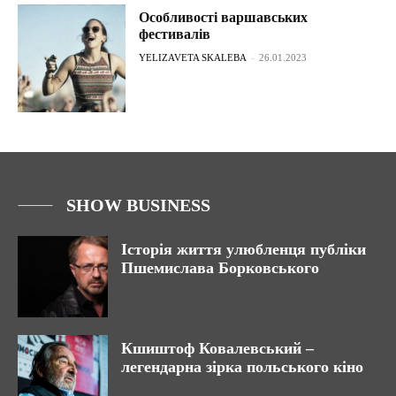
Особливості варшавських
фестивалів
YELIZAVETA SKALEBA
-
26.01.2023
SHOW BUSINESS
Історія життя улюбленця публіки
Пшемислава Борковського
Кшиштоф Ковалевський –
легендарна зірка польського кіно