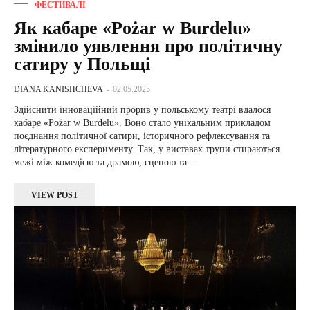
ФЕСТИВАЛІ
Як кабаре «Pożar w Burdelu»
змінило уявлення про політичну
сатиру у Польщі
DIANA KANISHCHEVA
-
02.05.2025
Здійснити інноваційний прорив у польському театрі вдалося
кабаре «Pożar w Burdelu». Воно стало унікальним прикладом
поєднання політичної сатири, історичного рефлексування та
літературного експерименту. Так, у виставах трупи стираються
межі між комедією та драмою, сценою та...
VIEW POST