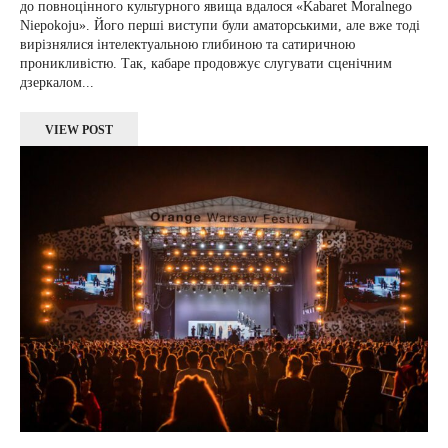
до повноцінного культурного явища вдалося «Kabaret Moralnego
Niepokoju». Його перші виступи були аматорськими, але вже тоді
вирізнялися інтелектуальною глибиною та сатиричною
проникливістю. Так, кабаре продовжує слугувати сценічним
дзеркалом...
VIEW POST