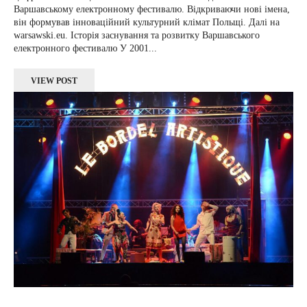
Варшавському електронному фестивалю. Відкриваючи нові імена,
він формував інноваційний культурний клімат Польщі. Далі на
warsawski.eu. Історія заснування та розвитку Варшавського
електронного фестивалю У 2001...
VIEW POST