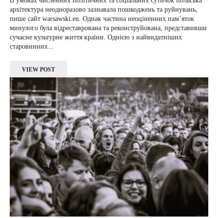
В умовах численних політичних та соціальних сутичок польська
архітектура неодноразово зазнавала пошкоджень та руйнувань,
пише сайт warsawski.eu. Однак частина неоціненних пам’яток
минулого була відреставрована та реконструйована, представивши
сучасне культурне життя країни. Однією з найвидатніших
старовинних...
VIEW POST