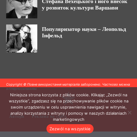
Стефана Вехецького і його внесок
у розвиток культури Варшави
Популяризатор науки – Леопольд
Інфельд
Copyright © Повне використання матеріалів заборонено. Частково можна
з гіперпосиланням.
Niniejsza strona korzysta z plików cookie. Klikając „Zezwól na
wszystkie”, zgadzasz się na przechowywanie plików cookie na
swoim urządzeniu w celu usprawnienia nawigacji w witrynie,
analizy korzystania z witryny i pomocy w naszych działaniach
Автори
Реклама на сайті
marketingowych
Zezwól na wszystkie
.
.