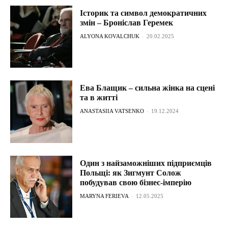
Історик та символ демократичних
змін – Броніслав Геремек
ALYONA KOVALCHUK
-
20.02.2025
Ева Блащик – сильна жінка на сцені
та в житті
ANASTASIIA VATSENKO
-
19.12.2024
Один з найзаможніших підприємців
Польщі: як Зигмунт Солож
побудував свою бізнес-імперію
MARYNA FERIEVA
-
12.05.2025