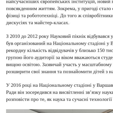
найсучасніших європейських інституцій, новий п
повсякденним життям. Зокрема, у пригоді стало о
фізиці та робототехніці. До того ж співробітники
дискусіях та майстер-класах.
З 2010 до 2012 року Науковий пікнік відбувався
був організований на Національному стадіоні у В
рекордну кількість відвідувачів у близько 150 т
групою його аудиторії за віком вважаються студен
вищою освітою. Зазвичай участь у масштабному 
розширити свої знання та познайомити дітей з н
У 2016 році на Національному стадіоні у Варшав
Ради він зосередився на висвітленні зв’язку нау
розповісти про те, як наука та сучасні технолог