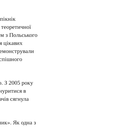
пікнік
 теоретичної
м з Польського
я цікавих
демонстрували
успішного
. З 2005 року
нуритися в
ачів сягнула
ик». Як одна з