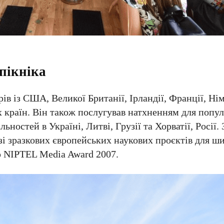
пікніка
в із США, Великої Британії, Ірландії, Франції, Нім
х країн. Він також послугував натхненням для попул
ностей в Україні, Литві, Грузії та Хорватії, Росії. 
і зразкових європейських наукових проєктів для ши
ю NIPTEL Media Award 2007.