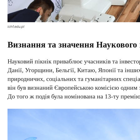
ichf.edu.pl
Визнання та значення Наукового 
Науковий пікнік приваблює учасників та інвесторі
Данії, Угорщини, Бельгії, Китаю, Японії та інши
природничих, соціальних та гуманітарних спеціаль
він був визнаний Європейською комісією одним з
До того ж подія була номінована на 13-ту премі