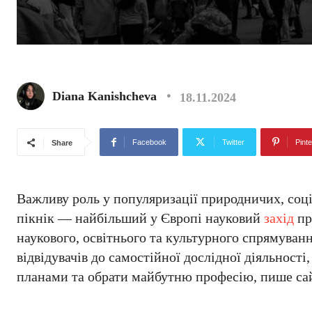
Diana Kanishcheva
18.11.2024
Facebook
Twitter
Pinte
Share
Важливу роль у популяризації природничих, соці
пікнік — найбільший у Європі науковий
захід
пр
наукового, освітнього та культурного спрямува
відвідувачів до самостійної дослідної діяльност
планами та обрати майбутню професію, пише с