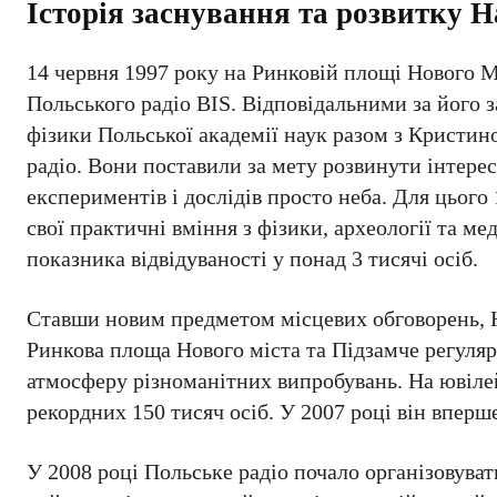
Історія заснування та розвитку Н
14 червня 1997 року на Ринковій площі Нового М
Польського радіо BIS. Відповідальними за його
фізики Польської академії наук разом з Крист
радіо. Вони поставили за мету розвинути інтере
експериментів і дослідів просто неба. Для цьог
свої практичні вміння з фізики, археології та м
показника відвідуваності у понад 3 тисячі осіб.
Ставши новим предметом місцевих обговорень, Н
Ринкова площа Нового міста та Підзамче регуляр
атмосферу різноманітних випробувань. На ювілейн
рекордних 150 тисяч осіб. У 2007 році він впер
У 2008 році Польське радіо почало організовува