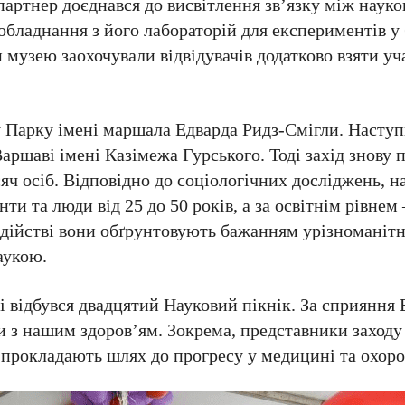
артнер доєднався до висвітлення зв’язку між науко
бладнання з його лабораторій для експериментів у бі
 музею заохочували відвідувачів додатково взяти уча
 у Парку імені маршала Едварда Ридз-Смігли. Наступ
аршаві імені Казімежа Гурського. Тоді захід знову 
исяч осіб. Відповідно до соціологічних досліджень,
ти та люди від 25 до 50 років, а за освітнім рівнем
дійстві вони обґрунтовують бажанням урізноманітн
аукою.
і відбувся двадцятий Науковий пікнік. За сприяння 
ки з нашим здоров’ям. Зокрема, представники заход
ії прокладають шлях до прогресу у медицині та охоро