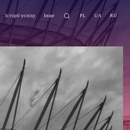
Історії успіху
Інше
PL
UA
RU