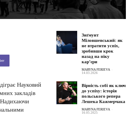
Зиґмунт
Міловшевський: як
не втратити успіх,
зробивши крок
назад на піку
ber
кар’єри
MARYNA FERIEVA
-
14.03.2026
ідіграє Науковий
Вірність собі як ключ
до успіху: історія
мних закладів
польського репера
. Надихаючи
Лешека Кажмерчака
вчальними
MARYNA FERIEVA
-
16.05.2025