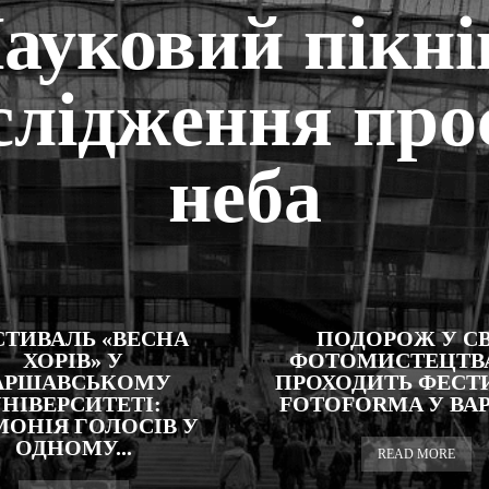
ауковий пікні
слідження про
неба
СТИВАЛЬ «ВЕСНА
ПОДОРОЖ У СВ
ХОРІВ» У
ФОТОМИСТЕЦТВА
АРШАВСЬКОМУ
ПРОХОДИТЬ ФЕСТ
НІВЕРСИТЕТІ:
FOTOFORMA У ВА
МОНІЯ ГОЛОСІВ У
ОДНОМУ...
READ MORE