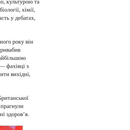
ю, культурою та
ології, хімії,
сть у дебатах,
ного року він
привабив
 найбільшою
 — фахівці з
ити вихідні,
Британської
у прагнули
ні здоров’я.