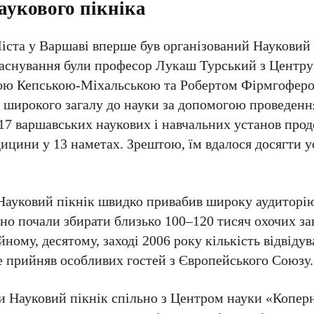
аукового пікніка
іста у Варшаві вперше був організований Науковий 
 заснування були професор Лукаш Турський з Центру
иною Кепською-Міхальською та Робертом Фірмгоферо
с широкого загалу до науки за допомогою проведенн
о 17 варшавських наукових і навчальних установ про
едицини у 13 наметах. Зрештою, їм вдалося досягти 
ауковий пікнік швидко привабив широку аудиторію
но почали збирати близько 100–120 тисяч охочих за
ому, десятому, заході 2006 року кількість відвідув
ше прийняв особливих гостей з Європейського Союзу.
ти Науковий пікнік спільно з Центром науки «Коперн