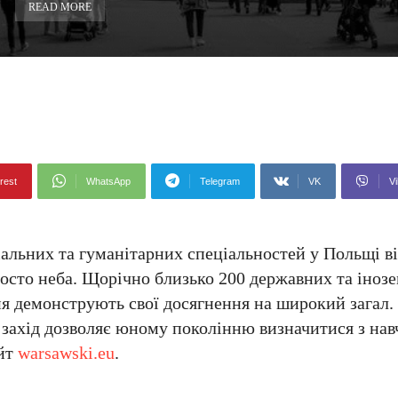
READ MORE
rest
WhatsApp
Telegram
VK
Vi
альних та гуманітарних спеціальностей у Польщі в
осто неба. Щорічно близько 200 державних та інозе
ння демонструють свої досягнення на широкий загал
і, захід дозволяє юному поколінню визначитися з на
айт
warsawski.eu
.