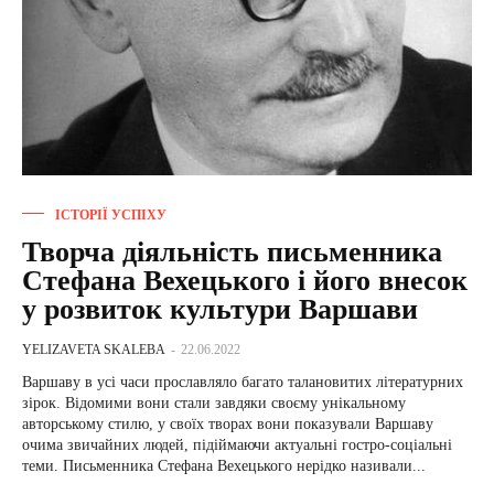
ІСТОРІЇ УСПІХУ
Творча діяльність письменника
Стефана Вехецького і його внесок
у розвиток культури Варшави
YELIZAVETA SKALEBA
-
22.06.2022
Варшаву в усі часи прославляло багато талановитих літературних
зірок. Відомими вони стали завдяки своєму унікальному
авторському стилю, у своїх творах вони показували Варшаву
очима звичайних людей, підіймаючи актуальні гостро-соціальні
теми. Письменника Стефана Вехецького нерідко називали...