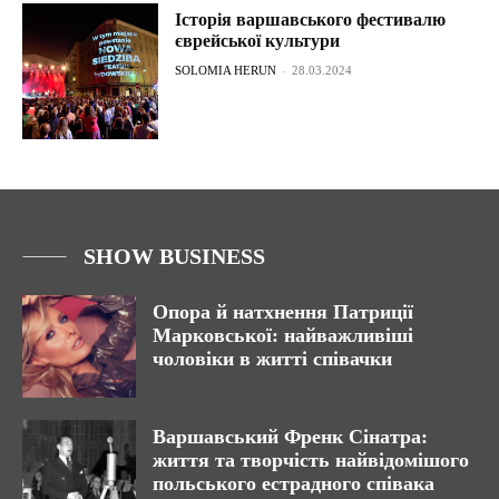
Історія варшавського фестивалю
єврейської культури
SOLOMIA HERUN
-
28.03.2024
SHOW BUSINESS
Опора й натхнення Патриції
Марковської: найважливіші
чоловіки в житті співачки
Варшавський Френк Сінатра:
життя та творчість найвідомішого
польського естрадного співака