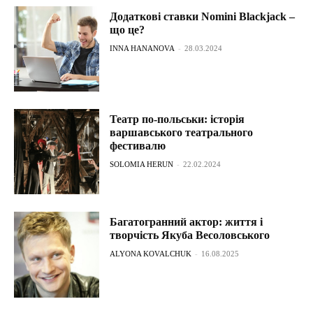
Додаткові ставки Nomini Blackjack –
що це?
INNA HANANOVA
-
28.03.2024
Театр по-польськи: історія
варшавського театрального
фестивалю
SOLOMIA HERUN
-
22.02.2024
Багатогранний актор: життя і
творчість Якуба Весоловського
ALYONA KOVALCHUK
-
16.08.2025