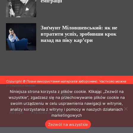
еміграції
Зиґмунт Міловшевський: як не
втратити успіх, зробивши крок
назад на піку кар’єри
Copyright © Повне використання матеріалів заборонено. Частково можна
з гіперпосиланням.
Niniejsza strona korzysta z plików cookie. Klikając „Zezwól na
wszystkie”, zgadzasz się na przechowywanie plików cookie na
swoim urządzeniu w celu usprawnienia nawigacji w witrynie,
analizy korzystania z witryny i pomocy w naszych działaniach
Автори
Реклама на сайті
marketingowych
Zezwól na wszystkie
.
.