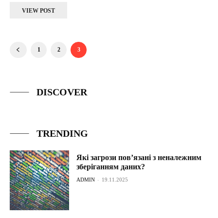
VIEW POST
1
2
3
DISCOVER
TRENDING
Які загрози пов’язані з неналежним
зберіганням даних?
ADMIN
-
19.11.2025