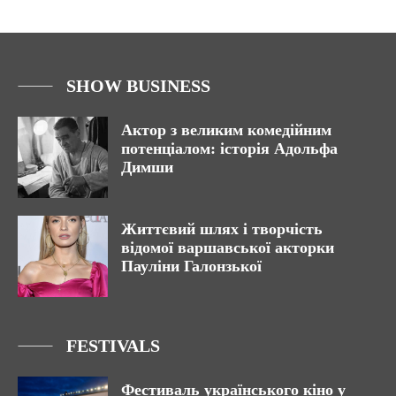
SHOW BUSINESS
Актор з великим комедійним
потенціалом: історія Адольфа
Димши
Життєвий шлях і творчість
відомої варшавської акторки
Пауліни Галонзької
FESTIVALS
Фестиваль українського кіно у