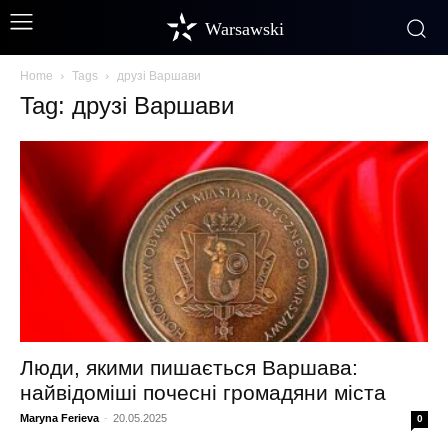
Warsawski
Home
Tags
друзі Варшави
Tag: друзі Варшави
Люди, якими пишається Варшава:
найвідоміші почесні громадяни міста
Maryna Ferieva
-
20.05.2025
0