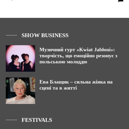
SHOW BUSINESS
Музичний гурт «Kwiat Jabłoni»:
творчість, що емоційно резонує з
польською молоддю
Ева Блащик – сильна жінка на
сцені та в житті
FESTIVALS