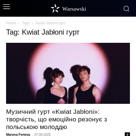
Warsawski
Home
Tags
Kwiat Jabłoni гурт
Tag: Kwiat Jabłoni гурт
Музичний гурт «Kwiat Jabłoni»:
творчість, що емоційно резонує з
польською молоддю
Maryna Ferieva
-
07.08.2025
0