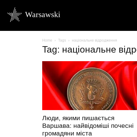
Warsawski
Home
Tags
національне відродження
Tag: національне від
Люди, якими пишається
Варшава: найвідоміші почесні
громадяни міста