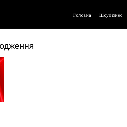
Головна
Шоубізнес
родження