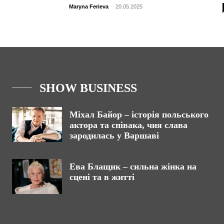
Maryna Ferieva
-
20.05.2025
SHOW BUSINESS
Міхал Байор – історія польського
актора та співака, чия слава
зародилась у Варшаві
Ева Блащик – сильна жінка на
сцені та в житті