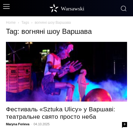
Warsawski
Home
Tags
вогняні шоу Варшава
Tag: вогняні шоу Варшава
Фестиваль «Sztuka Ulicy» у Варшаві:
театральне свято просто неба
Maryna Ferieva
-
04.10.2025
0