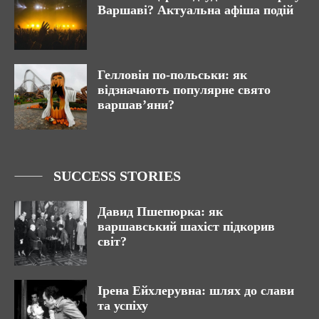
Варшаві? Актуальна афіша подій
Гелловін по-польськи: як
відзначають популярне свято
варшав’яни?
SUCCESS STORIES
Давид Пшепюрка: як
варшавський шахіст підкорив
світ?
Ірена Ейхлерувна: шлях до слави
та успіху