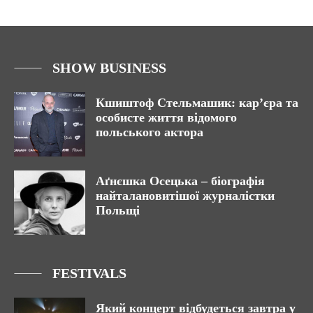
SHOW BUSINESS
Кшиштоф Стельмашик: карʼєра та
особисте життя відомого
польського актора
Аґнєшка Осецька – біографія
найталановитішої журналістки
Польщі
FESTIVALS
Який концерт відбудеться завтра у