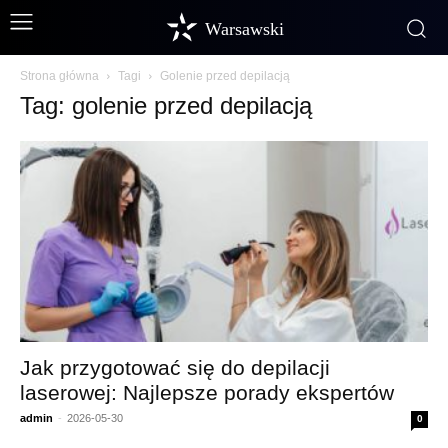
Warsawski
Strona główna
Tagi
Golenie przed depilacją
Tag: golenie przed depilacją
Jak przygotować się do depilacji
laserowej: Najlepsze porady ekspertów
admin
-
2026-05-30
0