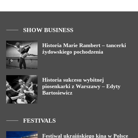
SHOW BUSINESS
Historia Marie Rambert – tancerki
żydowskiego pochodzenia
Historia sukcesu wybitnej
piosenkarki z Warszawy – Edyty
Bartosiewicz
FESTIVALS
Festiwal ukraińskiego kina w Polsce