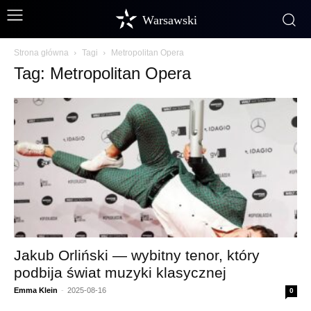
Warsawski
Strona główna
Tagi
Metropolitan Opera
Tag: Metropolitan Opera
Jakub Orliński — wybitny tenor, który
podbija świat muzyki klasycznej
Emma Klein
-
2025-08-16
0