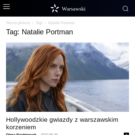
Warsawski
Strona główna
Tagi
Natalie Portman
Tag: Natalie Portman
Hollywoodzkie gwiazdy z warszawskim
korzeniem
Olena Stashkevych
-
2022-06-29
0