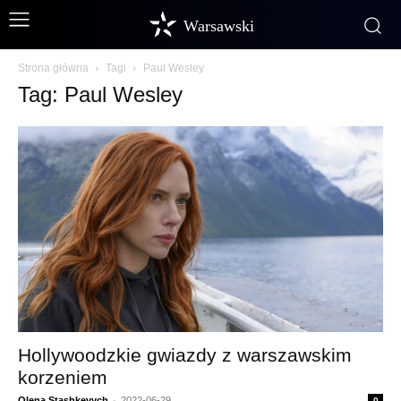
Warsawski
Strona główna
Tagi
Paul Wesley
Tag: Paul Wesley
Hollywoodzkie gwiazdy z warszawskim
korzeniem
Olena Stashkevych
-
2022-06-29
0