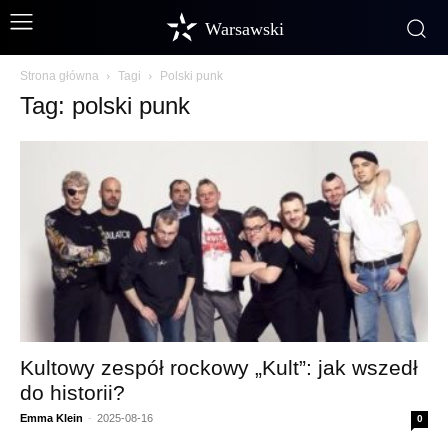
Warsawski
Strona główna
Tagi
Polski punk
Tag: polski punk
Kultowy zespół rockowy „Kult”: jak wszedł
do historii?
Emma Klein
-
2025-08-16
0