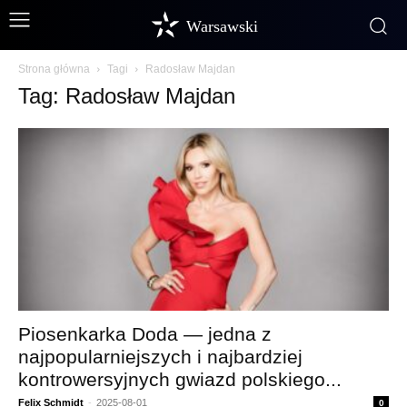
Warsawski
Strona główna
Tagi
Radosław Majdan
Tag: Radosław Majdan
Piosenkarka Doda — jedna z
najpopularniejszych i najbardziej
kontrowersyjnych gwiazd polskiego...
Felix Schmidt
-
2025-08-01
0