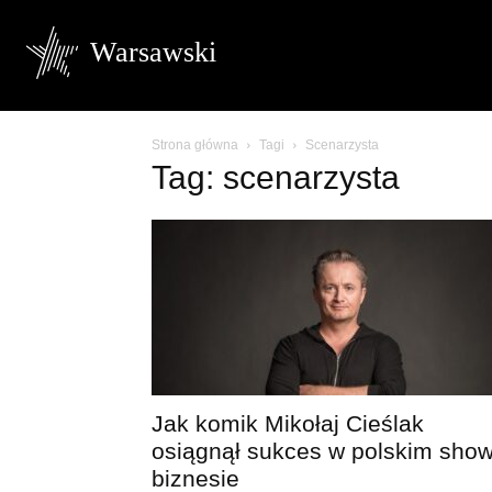
Warsawski
Strona główna
Tagi
Scenarzysta
Tag: scenarzysta
Jak komik Mikołaj Cieślak
osiągnął sukces w polskim show
biznesie