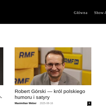
Główna
Show-
Robert Górski — król polskiego
-
humoru i satyry
Maximilian Weber
-
2025-08-16
0