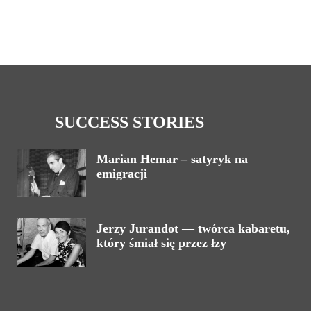
SUCCESS STORIES
Marian Hemar – satyryk na
emigracji
Jerzy Jurandot — twórca kabaretu,
który śmiał się przez łzy