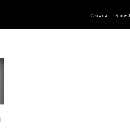
Główna
Show-
j