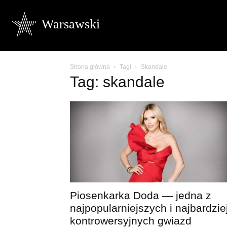
Warsawski
Strona główna
Tagi
Skandale
Tag: skandale
Piosenkarka Doda — jedna z
najpopularniejszych i najbardzie
kontrowersyjnych gwiazd