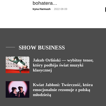
bohatera...
Iryna Harmash
-
2022-08-09
SHOW BUSINESS
Jakub Orliński — wybitny tenor,
który podbija świat muzyki
klasycznej
Kwiat Jabłoni: Twórczość, która
emocjonalnie rezonuje z polską
młodzieżą