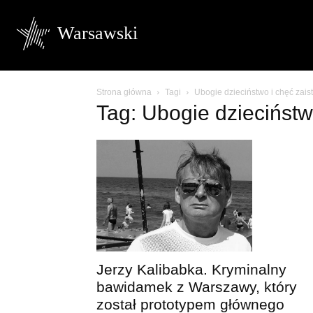
Warsawski
Strona główna
Tagi
Ubogie dzieciństwo i chęć zais
Tag: Ubogie dzieciństw
Jerzy Kalibabka. Kryminalny
bawidamek z Warszawy, który
został prototypem głównego