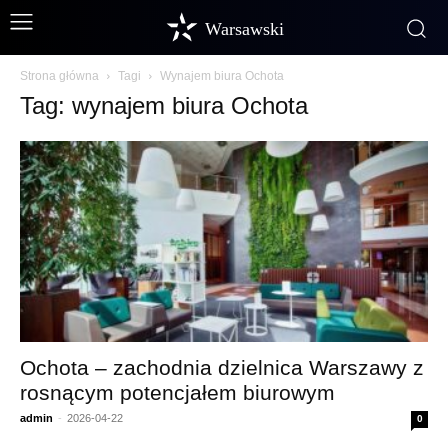
Warsawski
Strona główna
Tagi
Wynajem biura Ochota
Tag: wynajem biura Ochota
Ochota – zachodnia dzielnica Warszawy z
rosnącym potencjałem biurowym
admin
-
2026-04-22
0