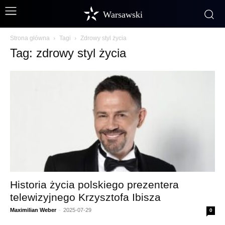
Warsawski
Strona główna
Tagi
Zdrowy styl życia
Tag: zdrowy styl życia
Historia życia polskiego prezentera
telewizyjnego Krzysztofa Ibisza
Maximilian Weber
-
2025-07-29
0