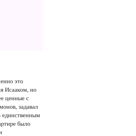
менно это
я Исааком, но
ее ценные с
монов, задавал
 а единственным
артире было
и