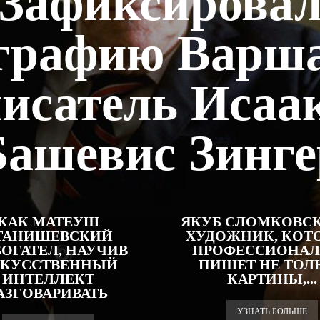
Зафиксирова
графию Варш
исатель Исаа
Башевис Зинге
КАК МАТЕУШ
ЯКУБ СЛОМКОВС
ТАНИШЕВСКИЙ
ХУДОЖНИК, КОТ
БОГАТЕЛ, НАУЧИВ
ПРОФЕССИОНА
КУССТВЕННЫЙ
ПИШЕТ НЕ ТОЛ
ИНТЕЛЛЕКТ
КАРТИНЫ,...
АЗГОВАРИВАТЬ
УЗНАТЬ БОЛЬШЕ