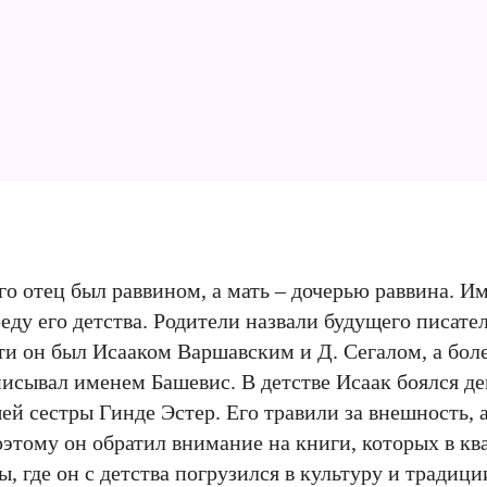
Его отец был раввином, а мать – дочерью раввина. И
ду его детства. Родители назвали будущего писател
ти он был Исааком Варшавским и Д. Сегалом, а бол
исывал именем Башевис. В детстве Исаак боялся де
ей сестры Гинде Эстер. Его травили за внешность,
оэтому он обратил внимание на книги, которых в кв
, где он с детства погрузился в культуру и традици