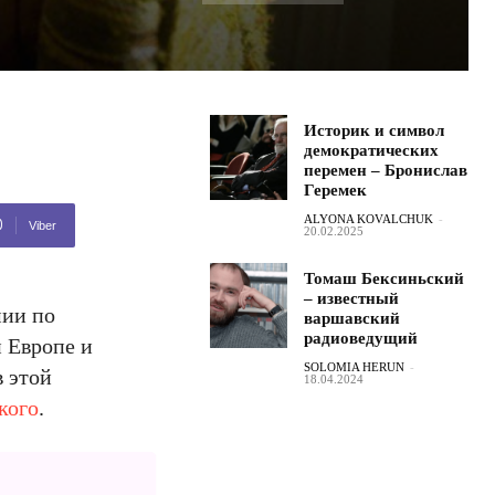
Историк и символ
демократических
перемен – Бронислав
Геремек
ALYONA KOVALCHUK
-
Viber
20.02.2025
Томаш Бексиньский
– известный
мии по
варшавский
радиоведущий
й Европе и
SOLOMIA HERUN
-
в этой
18.04.2024
кого
.