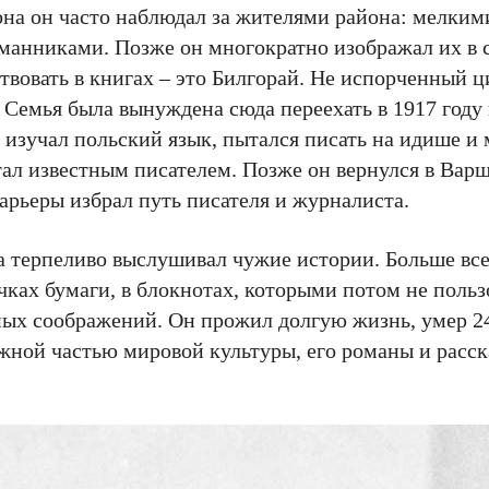
кона он часто наблюдал за жителями района: мелким
манниками. Позже он многократно изображал их в с
твовать в книгах – это Билгорай. Не испорченный 
Семья была вынуждена сюда переехать в 1917 году и
 изучал польский язык, пытался писать на идише и 
тал известным писателем. Позже он вернулся в Варша
арьеры избрал путь писателя и журналиста.
а терпеливо выслушивал чужие истории. Больше все
чках бумаги, в блокнотах, которыми потом не польз
нных соображений. Он прожил долгую жизнь, умер 2
ажной частью мировой культуры, его романы и рас