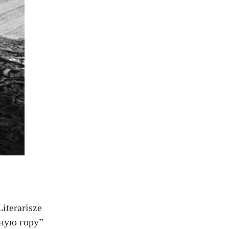
iterarisze
бную гору”