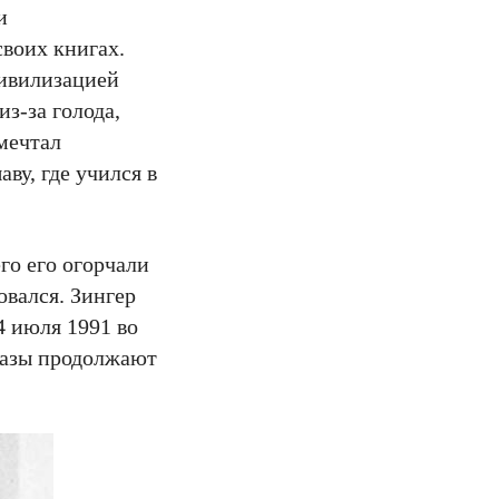
и
воих книгах.
цивилизацией
з-за голода,
мечтал
ву, где учился в
го его огорчали
овался. Зингер
4 июля 1991 во
сказы продолжают