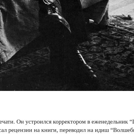
ечати. Он устроился корректором в еженедельник “L
 писал рецензии на книги, переводил на идиш “Волше