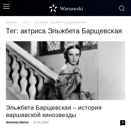
Warsawski
Домой
Теги
актриса Эльжбета Барщевская
Тег: актриса Эльжбета Барщевская
Эльжбета Барщевская – история
варшавской кинозвезды
Solomia Herun
-
18.04.2024
0