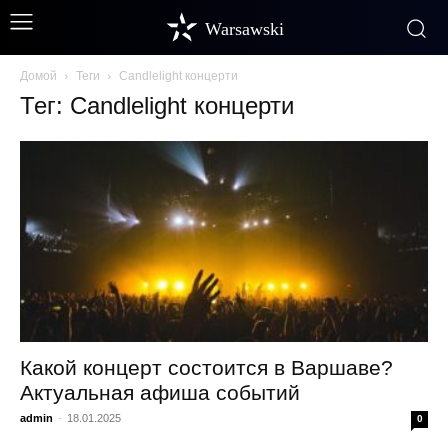
Warsawski
Домой
Теги
Candlelight концерти
Тег: Candlelight концерти
Какой концерт состоится в Варшаве?
Актуальная афиша событий
admin
-
18.01.2025
0