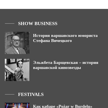
SHOW BUSINESS
История варшавского юмориста
Стефана Вичецкого
Эльжбета Барщевская – история
варшавской кинозвезды
FESTIVALS
Как кабаре «Pożar w Burdelu»