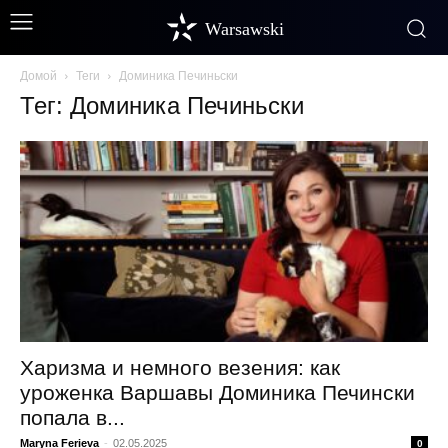
Warsawski
Домой
Теги
Доминика Печиньски
Тег: Доминика Печиньски
Харизма и немного везения: как
уроженка Варшавы Доминика Печински
попала в...
Maryna Ferieva
-
02.05.2025
0