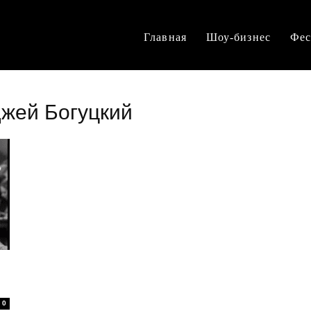
Главная
Шоу-бизнес
Фес
джей Богуцкий
0