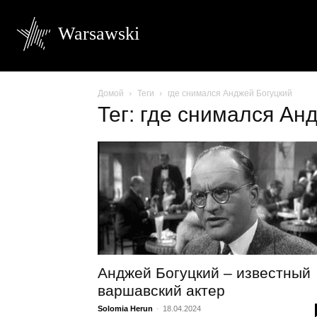
Warsawski
Домой
Теги
где снимался Анджей Богуцкий
Тег: где снимался Ан
Анджей Богуцкий – известный
варшавский актер
Solomia Herun
-
18.04.2024