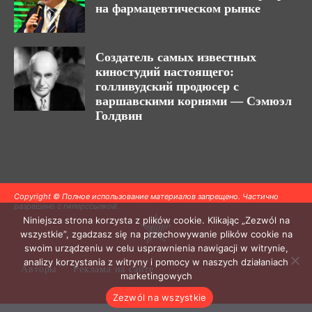
на фармацевтическом рынке
Создатель самых известных
киностудий настоящего:
голливудский продюсер с
варшавскими корнями — Сэмюэл
Голдвин
Copyright © Полное использование материалов запрещено. Частично
разрешено с гиперссылкой.
Niniejsza strona korzysta z plików cookie. Klikając „Zezwól na
wszystkie”, zgadzasz się na przechowywanie plików cookie na
swoim urządzeniu w celu usprawnienia nawigacji w witrynie,
analizy korzystania z witryny i pomocy w naszych działaniach
Авторы
Реклама на сайте
marketingowych
Zezwól na wszystkie
.
.