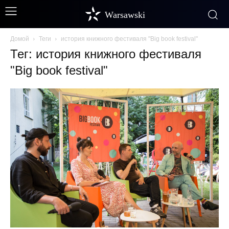
Warsawski
Домой
Теги
история книжного фестиваля "Big book festival"
Тег: история книжного фестиваля
"Big book festival"