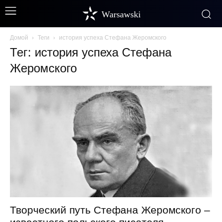
Warsawski
Домой
Теги
история успеха Стефана Жеромского
Тег: история успеха Стефана
Жеромского
Творческий путь Стефана Жеромского –