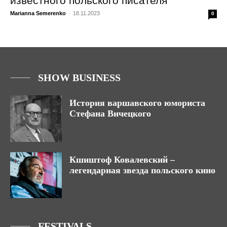
известного польского писателя
Marianna Semerenko
-
18.11.2023
0
SHOW BUSINESS
История варшавского юмориста
Стефана Вичецкого
Кшиштоф Ковалевский –
легендарная звезда польского кино
FESTIVALS