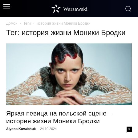
Warsawski
Домой
Теги
история жизни Моники Бродки
Тег: история жизни Моники Бродки
Яркая певица на польской сцене –
история жизни Моники Бродки
Alyona Kovalchuk
-
24.10.2024
0