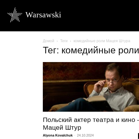
Warsawski
Домой
Теги
комедийные роли Мацея Штура
Тег: комедийные рол
Польский актер театра и кино 
Мацей Штур
Alyona Kovalchuk
-
24.10.2024