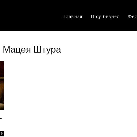
Главная
Шоу-бизнес
Фес
и Мацея Штура
–
0