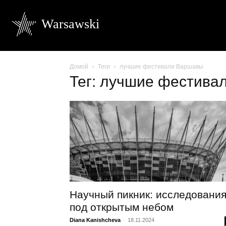
Warsawski
Домой
Теги
лучшие фестивали Варшавы
Тег: лучшие фестива
Научный пикник: исследовани
под открытым небом
Diana Kanishcheva
-
18.11.2024