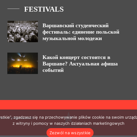
FESTIVALS
Варшавский студенческий
фестиваль: единение польской
музыкальной молодежи
Какой концерт состоится в
Варшаве? Актуальная афиша
событий
zystkie”, zgadzasz się na przechowywanie plików cookie na swoim urządz
ено с гиперссылкой.
z witryny i pomocy w naszych działaniach marketingowych
Zezwól na wszystkie