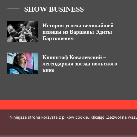
SHOW BUSINESS
История успеха величайшей
певицы из Варшавы Эдиты
Бартошевич
Кшиштоф Ковалевский –
легендарная звезда польского
кино
Niniejsza strona korzysta z plików cookie. Klikając „Zezwól na ws
Copyright © Полное использование материалов запрещено. Частично разреш