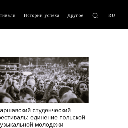
тивали
Истории успеха
Другое
RU
аршавский студенческий
естиваль: единение польской
узыкальной молодежи