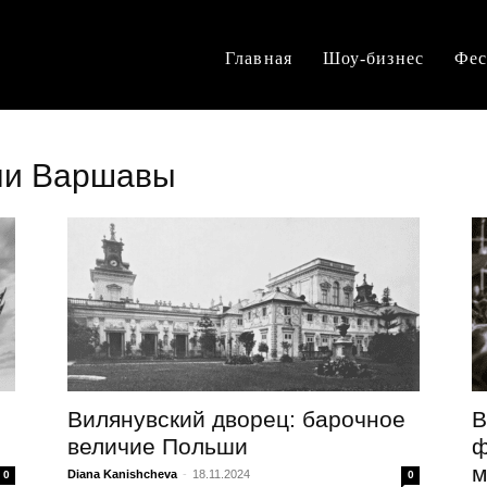
Главная
Шоу-бизнес
Фес
ли Варшавы
я
Вилянувский дворец: барочное
В
величие Польши
ф
м
Diana Kanishcheva
-
18.11.2024
0
0