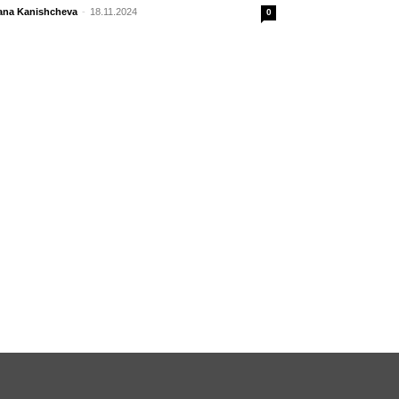
ana Kanishcheva
-
18.11.2024
0