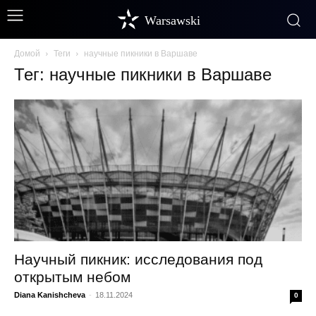
Warsawski
Домой
Теги
научные пикники в Варшаве
Тег: научные пикники в Варшаве
Научный пикник: исследования под
открытым небом
Diana Kanishcheva
-
18.11.2024
0