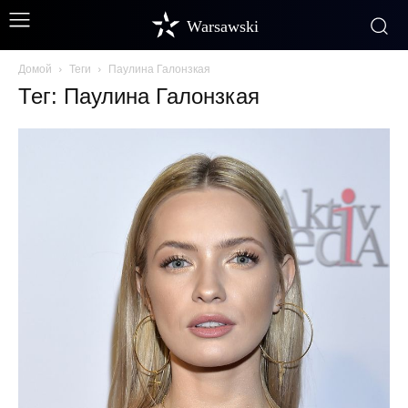
Warsawski
Домой
Теги
Паулина Галонзкая
Тег: Паулина Галонзкая