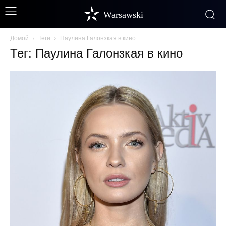
Warsawski
Домой
Теги
Паулина Галонзкая в кино
Тег: Паулина Галонзкая в кино