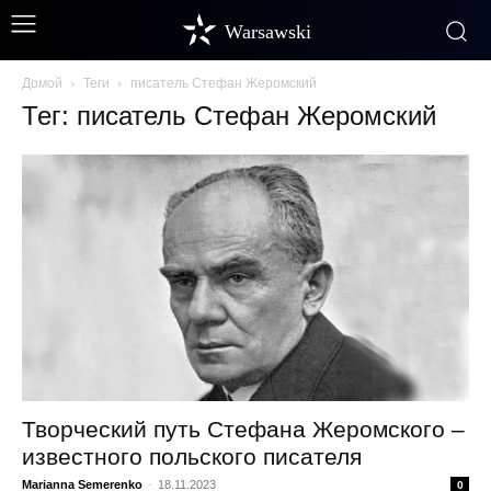
Warsawski
Домой
Теги
писатель Стефан Жеромский
Тег: писатель Стефан Жеромский
Творческий путь Стефана Жеромского –
известного польского писателя
Marianna Semerenko
-
18.11.2023
0