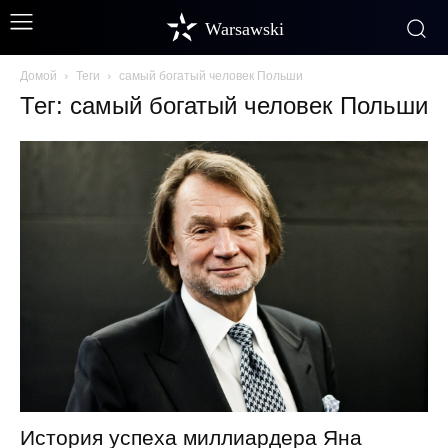
Warsawski
Домой
Теги
самый богатый человек Польши
Тег: самый богатый человек Польши
История успеха миллиардера Яна