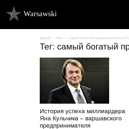
Warsawski
Домой
Теги
самый богатый предприниматель П
Тег: самый богатый 
История успеха миллиардера
Яна Кульчика – варшавского
предпринимателя