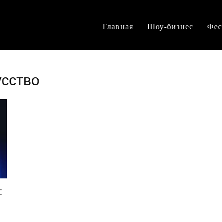
Главная
Шоу-бизнес
Фес
усство
: