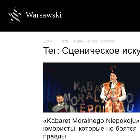
Warsawski
Домой
Теги
Сценическое искусство
Тег: Сценическое иск
«Kabaret Moralnego Niepokoju»
юмористы, которые не боятся
правды