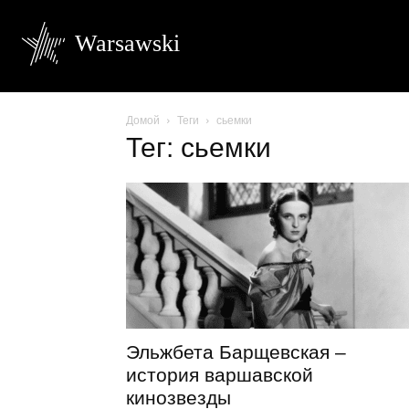
Warsawski
Домой
Теги
сьемки
Тег: сьемки
Эльжбета Барщевская –
история варшавской
кинозвезды