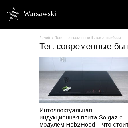
Warsawski
Домой
Теги
современные бытовые приборы
Тег: современные бы
Интеллектуальная
индукционная плита Solgaz с
модулем Hob2Hood – что стои